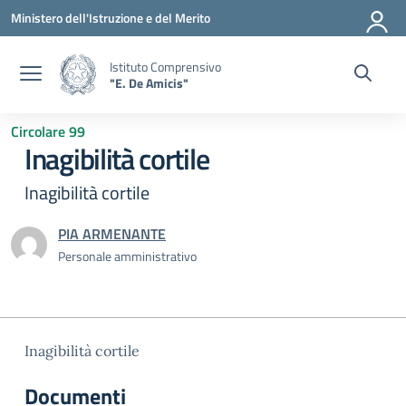
Vai ai contenuti
Vai al menu di navigazione
Vai al footer
Ministero dell'Istruzione e del Merito
Istituto Comprensivo
"E. De Amicis"
Circolare 99
Inagibilità cortile
Inagibilità cortile
PIA ARMENANTE
Personale amministrativo
Inagibilità cortile
Documenti