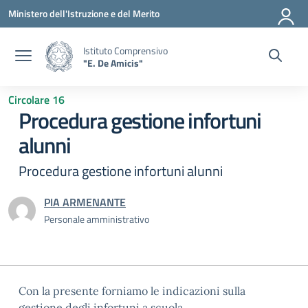
Vai ai contenuti
Vai al menu di navigazione
Vai al footer
Ministero dell'Istruzione e del Merito
Istituto Comprensivo
"E. De Amicis"
Circolare 16
Procedura gestione infortuni
alunni
Procedura gestione infortuni alunni
PIA ARMENANTE
Personale amministrativo
Con la presente forniamo le indicazioni sulla
gestione degli infortuni a scuola.