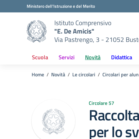
Vai ai contenuti
Vai al menu di navigazione
Vai al footer
Ministero dell'Istruzione e del Merito
Istituto Comprensivo
"E. De Amicis"
Via Pastrengo, 3 - 21052 Busto
Scuola
Servizi
Novità
Didattica
Home
Novità
Le circolari
Circolari per alun
Circolare 57
Raccolta
per lo s