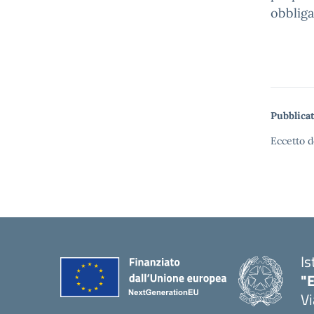
obbliga
Pubblicat
Eccetto d
Is
"E
Vi