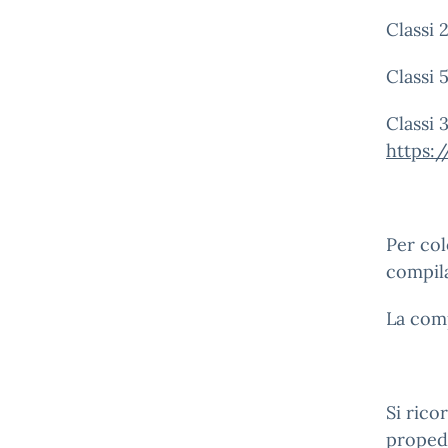
Classi 
Classi 
Classi 
https:
Per col
compila
La comp
Si rico
propede