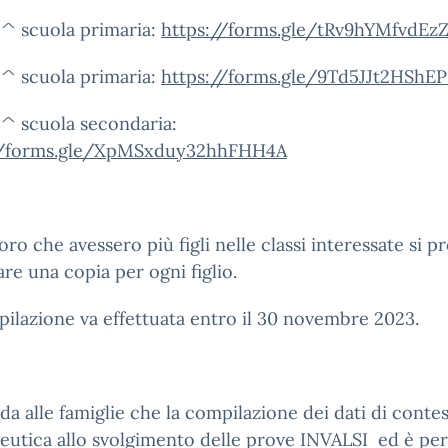
2^ scuola primaria:
https://forms.gle/tRv9hYMfvdEz
5^ scuola primaria:
https://forms.gle/9Td5JJt2HShE
3^ scuola secondaria:
//forms.gle/XpMSxduy32hhFHH4A
oro che avessero più figli nelle classi interessate si p
re una copia per ogni figlio.
ilazione va effettuata entro il 30 novembre 2023.
rda alle famiglie che la compilazione dei dati di conte
utica allo svolgimento delle prove INVALSI ed è pe