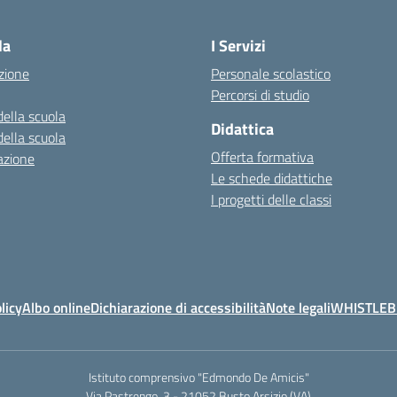
la
I Servizi
zione
Personale scolastico
Percorsi di studio
della scuola
Didattica
della scuola
Offerta formativa
azione
Le schede didattiche
I progetti delle classi
licy
Albo online
Dichiarazione di accessibilità
Note legali
WHISTLE
Istituto comprensivo "Edmondo De Amicis"
Via Pastrengo, 3 - 21052 Busto Arsizio (VA)