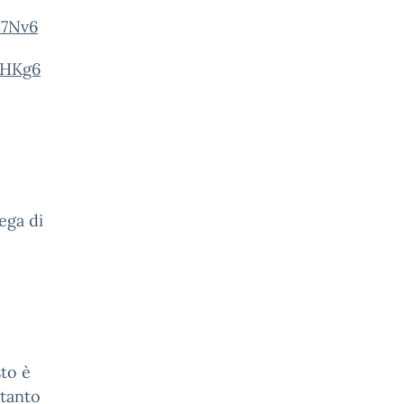
Z7Nv6
PHKg6
rega di
sto è
rtanto