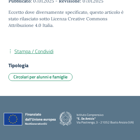
Pubblicato:
07.01.2025
-
Revisione:
07.01.2025
Eccetto dove diversamente specificato, questo articolo è
stato rilasciato sotto Licenza Creative Commons
Attribuzione 4.0 Italia.
Stampa / Condividi
Tipologia
Circolari per alunni e famiglie
Istituto Comprensivo
"E. De Amicis"
Via Pastrengo, 3 - 21052 Busto Arsizio (VA)