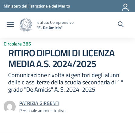
Vai ai contenuti
Vai al menu di navigazione
Vai al footer
Ministero dell'Istruzione e del Merito
Istituto Comprensivo
"E. De Amicis"
Circolare 385
RITIRO DIPLOMI DI LICENZA
MEDIA A.S. 2024/2025
Comunicazione rivolta ai genitori degli alunni
delle classi terze della scuola secondaria di 1°
grado "De Amicis" A. S. 2024-2025
PATRIZIA GIRGENTI
Personale amministrativo