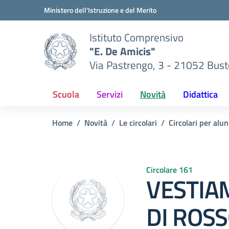
Vai ai contenuti
Vai al menu di navigazione
Vai al footer
Ministero dell'Istruzione e del Merito
Istituto Comprensivo
"E. De Amicis"
Via Pastrengo, 3 - 21052 Busto
Scuola
Servizi
Novità
Didattica
Home
Novità
Le circolari
Circolari per alun
Circolare 161
VESTIA
DI ROS