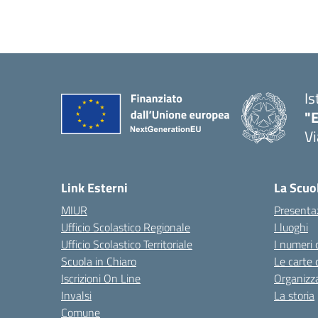
Is
"E
Vi
Link Esterni
La Scuo
MIUR
Presenta
Ufficio Scolastico Regionale
I luoghi
Ufficio Scolastico Territoriale
I numeri 
Scuola in Chiaro
Le carte 
Iscrizioni On Line
Organizz
Invalsi
La storia
Comune