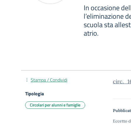
In occasione del
l’eliminazione d
scuola sta alles
atrio.
Stampa / Condividi
circ._
Tipologia
Circolari per alunni e famiglie
Pubblicat
Eccetto d