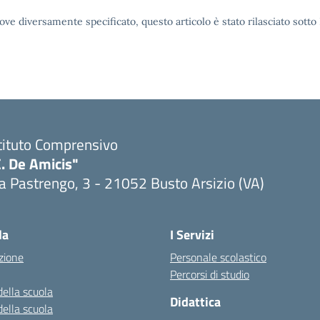
ove diversamente specificato, questo articolo è stato rilasciato sott
tituto Comprensivo
. De Amicis"
a Pastrengo, 3 - 21052 Busto Arsizio (VA)
la
I Servizi
zione
Personale scolastico
Percorsi di studio
della scuola
Didattica
della scuola