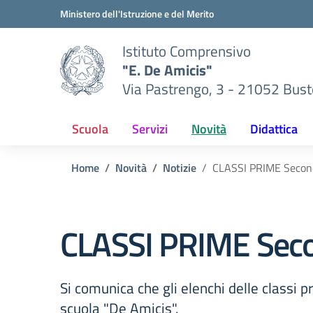
Vai ai contenuti
Vai al menu di navigazione
Vai al footer
Ministero dell'Istruzione e del Merito
Istituto Comprensivo
"E. De Amicis"
Via Pastrengo, 3 - 21052 Busto
Scuola
Servizi
Novità
Didattica
Home
Novità
Notizie
CLASSI PRIME Second
CLASSI PRIME Seco
Si comunica che gli elenchi delle classi p
scuola "De Amicis".