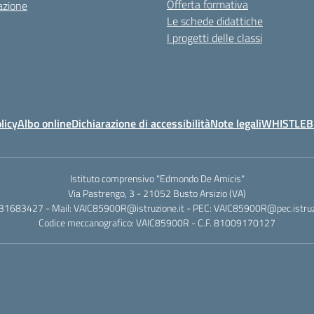
Offerta formativa
azione
Le schede didattiche
I progetti delle classi
licy
Albo online
Dichiarazione di accessibilità
Note legali
WHISTLE
Istituto comprensivo "Edmondo De Amicis"
Via Pastrengo, 3 - 21052 Busto Arsizio (VA)
331683427 - Mail: VAIC85900R@istruzione.it - PEC: VAIC85900R@pec.istruzi
Codice meccanografico: VAIC85900R - C.F. 81009170127