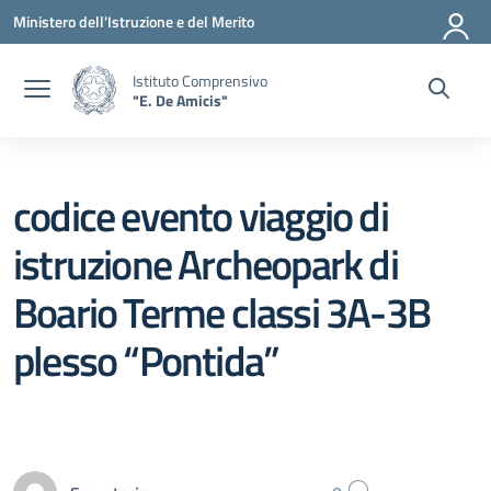
Vai ai contenuti
Vai al menu di navigazione
Vai al footer
Ministero dell'Istruzione e del Merito
Istituto Comprensivo
"E. De Amicis"
codice evento viaggio di
istruzione Archeopark di
Boario Terme classi 3A-3B
plesso “Pontida”