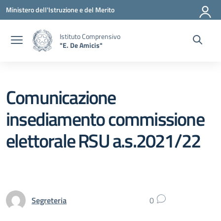
Vai ai contenuti
Vai al menu di navigazione
Vai al footer
Ministero dell'Istruzione e del Merito
Istituto Comprensivo
"E. De Amicis"
Comunicazione
insediamento commissione
elettorale RSU a.s.2021/22
Segreteria
0