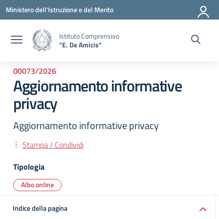
Vai ai contenuti
Vai al menu di navigazione
Vai al footer
Ministero dell'Istruzione e del Merito
Istituto Comprensivo
"E. De Amicis"
00073/2026
Aggiornamento informative
privacy
Aggiornamento informative privacy
Stampa / Condividi
Tipologia
Albo online
Indice della pagina