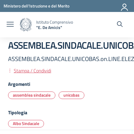
Vai ai contenuti
Vai al menu di navigazione
Vai al footer
Ministero dell'Istruzione e del Merito
Istituto Comprensivo
"E. De Amicis"
ASSEMBLEA.SINDACALE.UNICOBAS
ASSEMBLEA.SINDACALE.UNICOBAS.on.LINE.ELEZI
Stampa / Condividi
Argomenti
assemblea sindacale
unicobas
Tipologia
Albo Sindacale