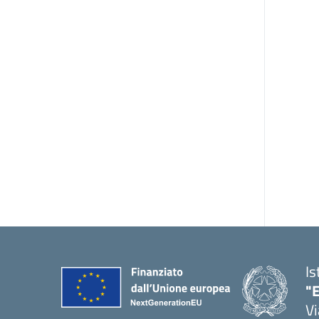
Is
"E
Vi