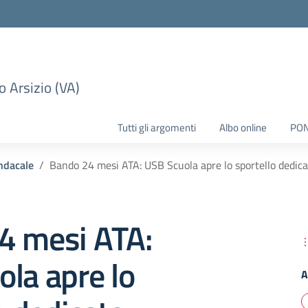
 Arsizio (VA)
Tutti gli argomenti
Albo online
PO
ndacale
Bando 24 mesi ATA: USB Scuola apre lo sportello dedic
4 mesi ATA:
la apre lo
A