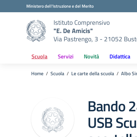
Vai ai contenuti
Vai al menu di navigazione
Vai al footer
Ministero dell'Istruzione e del Merito
Istituto Comprensivo
"E. De Amicis"
Via Pastrengo, 3 - 21052 Busto
Scuola
Servizi
Novità
Didattica
Home
Scuola
Le carte della scuola
Albo Si
Bando 2
USB Scuo