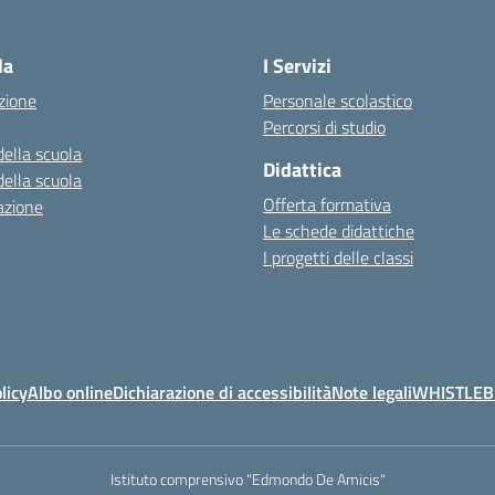
la
I Servizi
zione
Personale scolastico
Percorsi di studio
della scuola
Didattica
della scuola
Offerta formativa
azione
Le schede didattiche
I progetti delle classi
licy
Albo online
Dichiarazione di accessibilità
Note legali
WHISTLE
Istituto comprensivo "Edmondo De Amicis"