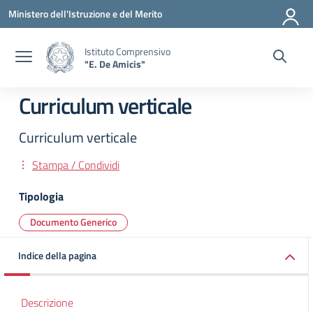
Vai ai contenuti
Vai al menu di navigazione
Vai al footer
Ministero dell'Istruzione e del Merito
Istituto Comprensivo
"E. De Amicis"
Curriculum verticale
Curriculum verticale
Stampa / Condividi
Tipologia
Documento Generico
Indice della pagina
Descrizione