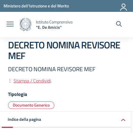
Vai ai contenuti
Vai al menu di navigazione
Vai al footer
Ministero dell'Istruzione e del Merito
Istituto Comprensivo
"E. De Amicis"
DECRETO NOMINA REVISORE
MEF
DECRETO NOMINA REVISORE MEF
Stampa / Condividi
Tipologia
Documento Generico
Indice della pagina