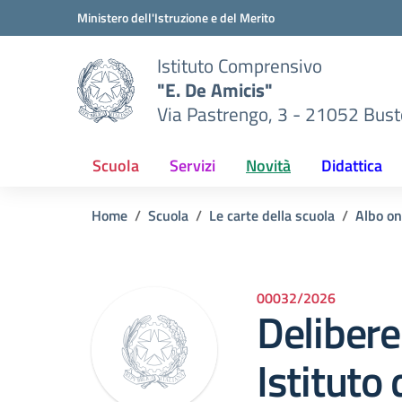
Vai ai contenuti
Vai al menu di navigazione
Vai al footer
Ministero dell'Istruzione e del Merito
Istituto Comprensivo
"E. De Amicis"
Via Pastrengo, 3 - 21052 Busto
Scuola
Servizi
Novità
Didattica
Home
Scuola
Le carte della scuola
Albo on
00032/2026
Delibere
Istituto