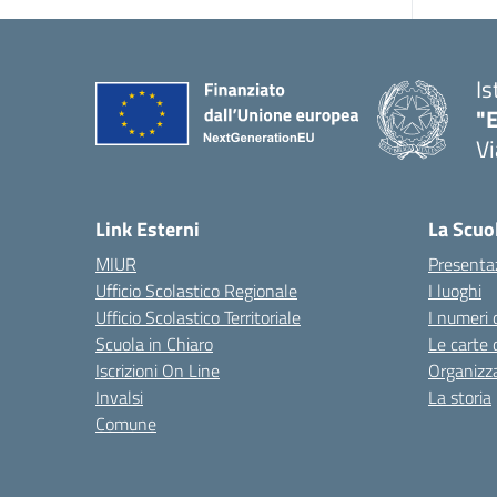
Is
"E
Vi
Link Esterni
La Scuo
MIUR
Presenta
Ufficio Scolastico Regionale
I luoghi
Ufficio Scolastico Territoriale
I numeri 
Scuola in Chiaro
Le carte 
Iscrizioni On Line
Organizz
Invalsi
La storia
Comune