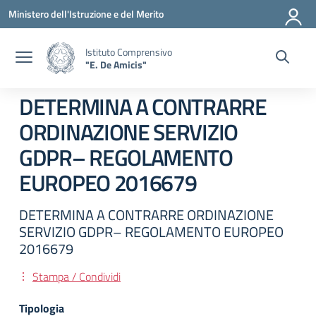
Vai ai contenuti
Vai al menu di navigazione
Vai al footer
Ministero dell'Istruzione e del Merito
Istituto Comprensivo
"E. De Amicis"
DETERMINA A CONTRARRE
ORDINAZIONE SERVIZIO
GDPR– REGOLAMENTO
EUROPEO 2016679
DETERMINA A CONTRARRE ORDINAZIONE
SERVIZIO GDPR– REGOLAMENTO EUROPEO
2016679
Stampa / Condividi
Tipologia