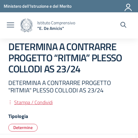
Vai ai contenuti
Vai al menu di navigazione
Vai al footer
Ministero dell'Istruzione e del Merito
Istituto Comprensivo
"E. De Amicis"
DETERMINA A CONTRARRE
PROGETTO “RITMIA” PLESSO
COLLODI AS 23/24
DETERMINA A CONTRARRE PROGETTO
"RITMIA" PLESSO COLLODI AS 23/24
Stampa / Condividi
Tipologia
Determine