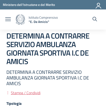
Vai ai contenuti
Vai al menu di navigazione
Vai al footer
Ministero dell'Istruzione e del Merito
Istituto Comprensivo
"E. De Amicis"
DETERMINA A CONTRARRE
SERVIZIO AMBULANZA
GIORNATA SPORTIVA I.C DE
AMICIS
DETERMINA A CONTRARRE SERVIZIO
AMBULANZA GIORNATA SPORTIVA I.C DE
AMICIS
Stampa / Condividi
Tipologia