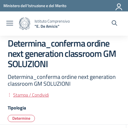
Vai ai contenuti
Vai al menu di navigazione
Vai al footer
Ministero dell'Istruzione e del Merito
Istituto Comprensivo
"E. De Amicis"
Determina_conferma ordine
next generation classroom GM
SOLUZIONI
Determina_conferma ordine next generation
classroom GM SOLUZIONI
Stampa / Condividi
Tipologia
Determine