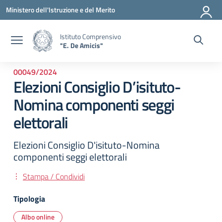
Vai ai contenuti
Vai al menu di navigazione
Vai al footer
Ministero dell'Istruzione e del Merito
Istituto Comprensivo
"E. De Amicis"
00049/2024
Elezioni Consiglio D’isituto-
Nomina componenti seggi
elettorali
Elezioni Consiglio D'isituto-Nomina
componenti seggi elettorali
Stampa / Condividi
Tipologia
Albo online