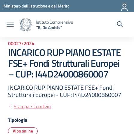
Vai ai contenuti
Vai al menu di navigazione
Vai al footer
Ministero dell'Istruzione e del Merito
Istituto Comprensivo
"E. De Amicis"
00027/2024
INCARICO RUP PIANO ESTATE
FSE+ Fondi Strutturali Europei
– CUP: I44D24000860007
INCARICO RUP PIANO ESTATE FSE+ Fondi
Strutturali Europei - CUP: I44D24000860007
Stampa / Condividi
Tipologia
Albo online