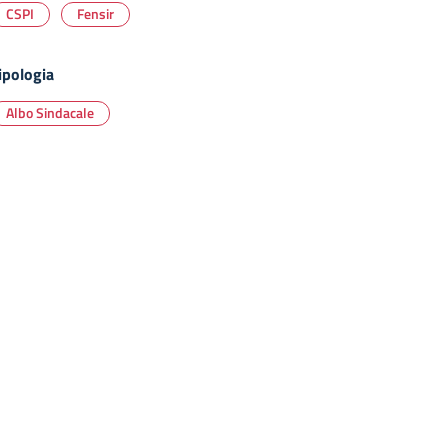
CSPI
Fensir
ipologia
Albo Sindacale