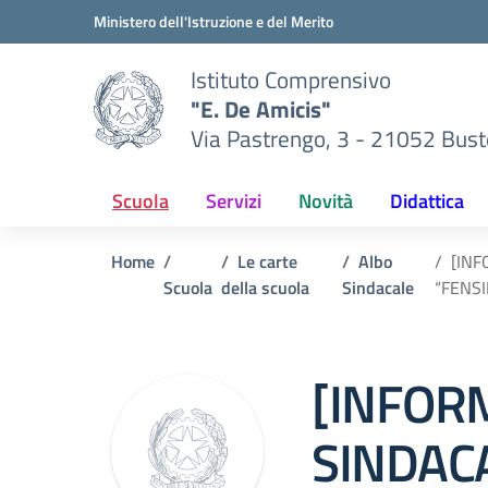
Vai ai contenuti
Vai al menu di navigazione
Vai al footer
Ministero dell'Istruzione e del Merito
Istituto Comprensivo
"E. De Amicis"
Via Pastrengo, 3 - 21052 Busto
Scuola
Servizi
Novità
Didattica
Home
Le carte
Albo
[INF
Scuola
della scuola
Sindacale
“FENSI
[INFOR
SINDACA