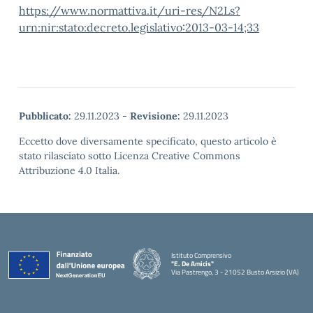
https://www.normattiva.it/uri-res/N2Ls?
urn:nir:stato:decreto.legislativo:2013-03-14;33
Pubblicato:
29.11.2023
-
Revisione:
29.11.2023
Eccetto dove diversamente specificato, questo articolo è
stato rilasciato sotto Licenza Creative Commons
Attribuzione 4.0 Italia.
Istituto Comprensivo
"E. De Amicis"
Via Pastrengo, 3 - 21052 Busto Arsizio (VA)