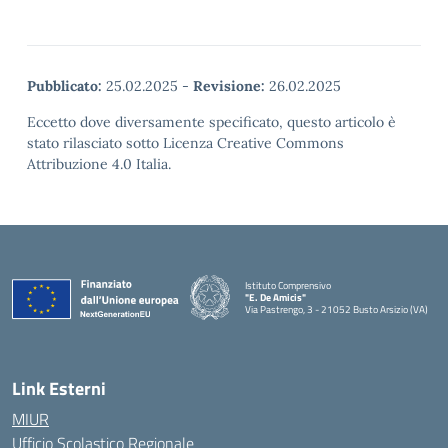
Pubblicato:
25.02.2025
-
Revisione:
26.02.2025
Eccetto dove diversamente specificato, questo articolo è
stato rilasciato sotto Licenza Creative Commons
Attribuzione 4.0 Italia.
Istituto Comprensivo
"E. De Amicis"
Via Pastrengo, 3 - 21052 Busto Arsizio (VA)
Link Esterni
MIUR
Ufficio Scolastico Regionale