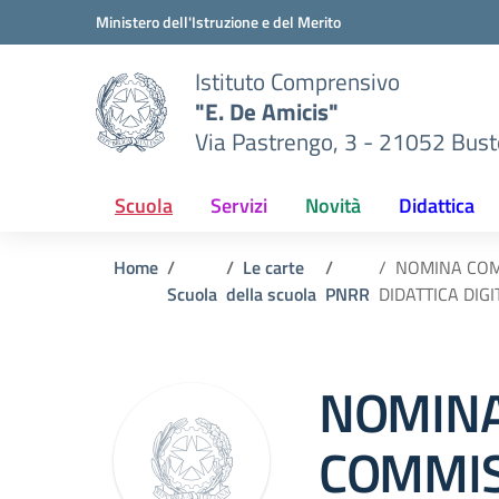
Vai ai contenuti
Vai al menu di navigazione
Vai al footer
Ministero dell'Istruzione e del Merito
Istituto Comprensivo
"E. De Amicis"
Via Pastrengo, 3 - 21052 Busto
Scuola
Servizi
Novità
Didattica
Home
Le carte
NOMINA COMM
Scuola
della scuola
PNRR
DIDATTICA DIG
NOMIN
COMMIS