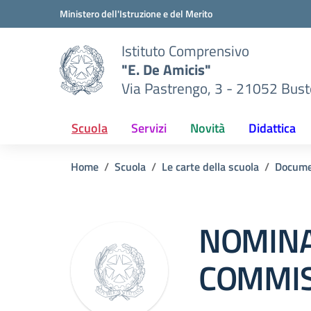
Vai ai contenuti
Vai al menu di navigazione
Vai al footer
Ministero dell'Istruzione e del Merito
Istituto Comprensivo
"E. De Amicis"
Via Pastrengo, 3 - 21052 Busto
Scuola
Servizi
Novità
Didattica
Home
Scuola
Le carte della scuola
Docume
NOMIN
COMMIS