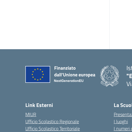
Is
"E
Vi
Link Esterni
La Scuo
MIUR
Presenta
Ufficio Scolastico Regionale
I luoghi
Ufficio Scolastico Territoriale
I numeri 