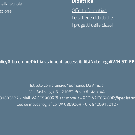
Didattica
della scuola
Offerta formativa
azione
Le schede didattiche
I progetti delle classi
licy
Albo online
Dichiarazione di accessibilità
Note legali
WHISTLE
Istituto comprensivo "Edmondo De Amicis"
Via Pastrengo, 3 - 21052 Busto Arsizio (VA)
331683427 - Mail: VAIC85900R@istruzione.it - PEC: VAIC85900R@pec.istruzi
Codice meccanografico: VAIC85900R - C.F. 81009170127