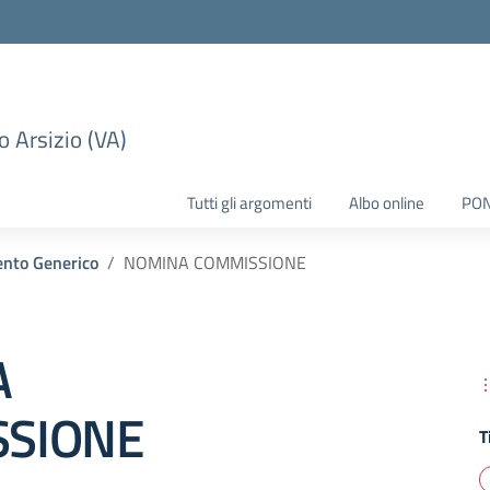
 Arsizio (VA)
Tutti gli argomenti
Albo online
PO
nto Generico
NOMINA COMMISSIONE
A
SIONE
T