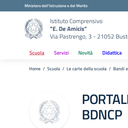
Vai ai contenuti
Vai al menu di navigazione
Vai al footer
Ministero dell'Istruzione e del Merito
Istituto Comprensivo
"E. De Amicis"
Via Pastrengo, 3 - 21052 Busto
Scuola
Servizi
Novità
Didattica
Home
Scuola
Le carte della scuola
Bandi e
PORTAL
BDNCP