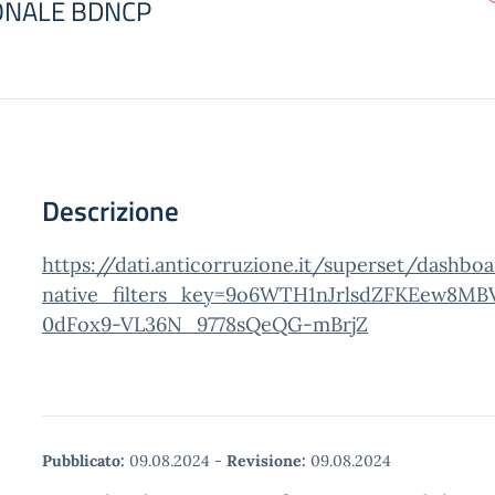
ONALE BDNCP
Descrizione
https://dati.anticorruzione.it/superset/dashbo
native_filters_key=9o6WTH1nJrlsdZFKEew8MB
0dFox9-VL36N_9778sQeQG-mBrjZ
Pubblicato:
09.08.2024
-
Revisione:
09.08.2024