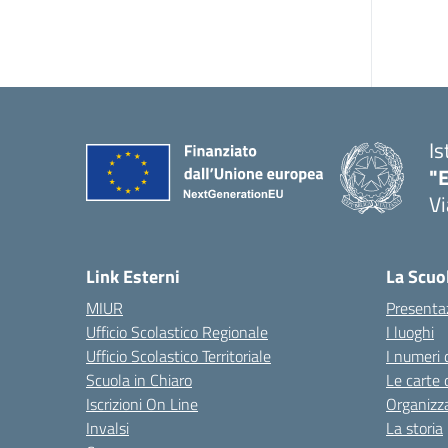
Is
"E
Vi
Link Esterni
La Scuo
MIUR
Presenta
Ufficio Scolastico Regionale
I luoghi
Ufficio Scolastico Territoriale
I numeri 
Scuola in Chiaro
Le carte 
Iscrizioni On Line
Organizz
Invalsi
La storia