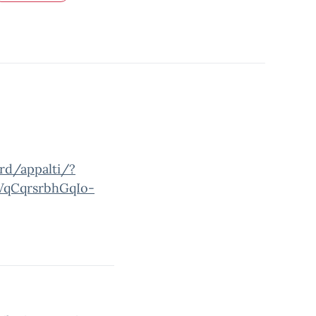
ard/appalti/?
VqCqrsrbhGqIo-