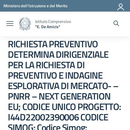
Vai ai contenuti
Vai al menu di navigazione
Vai al footer
Ministero dell'Istruzione e del Merito
Istituto Comprensivo
"E. De Amicis"
RICHIESTA PREVENTIVO
DETERMINA DIRIGENZIALE
PER LA RICHIESTA DI
PREVENTIVO E INDAGINE
ESPLORATIVA DI MERCATO- –
PNRR – NEXT GENERATION
EU; CODICE UNICO PROGETTO:
I44D22002390006 CODICE
SIMOG: Codice Simog: