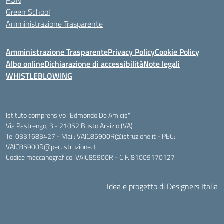
PON
Green School
Amministrazione Trasparente
Amministrazione Trasparente
Privacy Policy
Cookie Policy
Albo online
Dichiarazione di accessibilità
Note legali
WHISTLEBLOWING
Istituto comprensivo "Edmondo De Amicis"
Via Pastrengo, 3 - 21052 Busto Arsizio (VA)
Tel 0331683427 - Mail: VAIC85900R@istruzione.it - PEC:
VAIC85900R@pec.istruzione.it
Codice meccanografico: VAIC85900R - C.F. 81009170127
Idea e progetto di Designers Italia