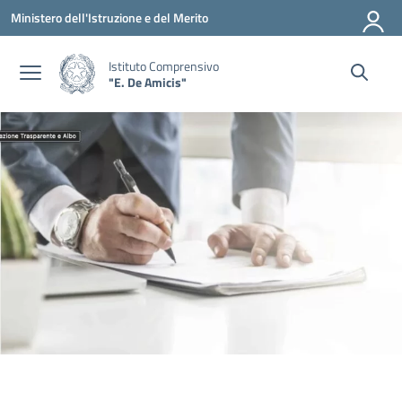
Vai ai contenuti
Vai al menu di navigazione
Vai al footer
Ministero dell'Istruzione e del Merito
Istituto Comprensivo
"E. De Amicis"