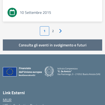
10 Settembre 2015
1
2
Pagina successiva
Consulta gli eventi in svolgimento e futuri
Istituto Comprensivo
"E. De Amicis"
Via Pastrengo, 3 - 21052 Busto Arsizio (VA)
Link Esterni
MIUR