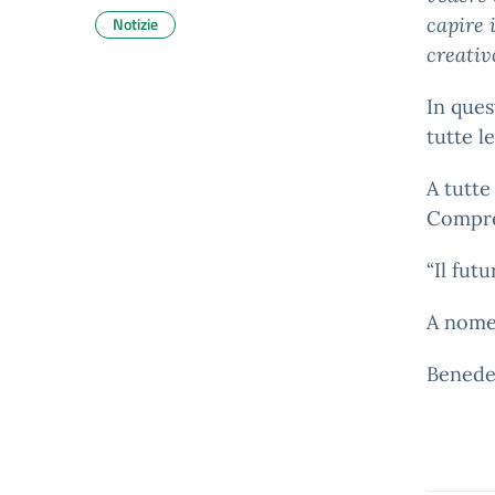
Notizie
capire 
creativ
In ques
tutte l
A tutte
Compren
“Il fut
A nome 
Benede