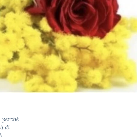
, perché
à di
di