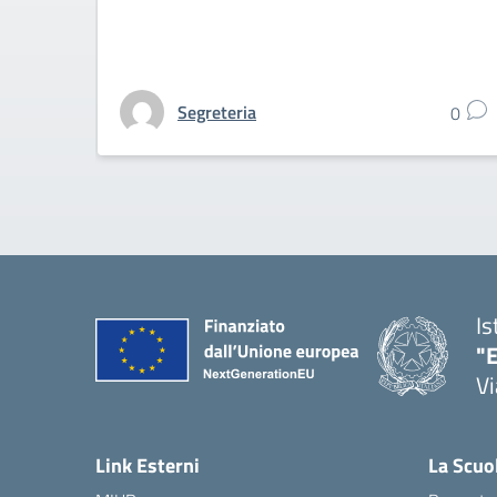
Segreteria
0
Is
"E
Vi
Link Esterni
La Scuo