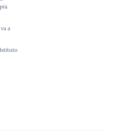
 più
 va a
Istituto