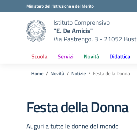
Vai ai contenuti
Vai al menu di navigazione
Vai al footer
Ministero dell'Istruzione e del Merito
Istituto Comprensivo
"E. De Amicis"
Via Pastrengo, 3 - 21052 Busto
Scuola
Servizi
Novità
Didattica
Home
Novità
Notizie
Festa della Donna
Festa della Donna
Auguri a tutte le donne del mondo