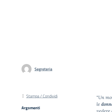
Segreteria
Stampa / Condividi
“
Un mo
le
donn
Argomenti
vedere 