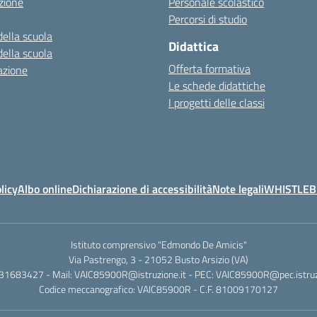
zione
Personale scolastico
Percorsi di studio
della scuola
Didattica
della scuola
Offerta formativa
azione
Le schede didattiche
I progetti delle classi
licy
Albo online
Dichiarazione di accessibilità
Note legali
WHISTLE
Istituto comprensivo "Edmondo De Amicis"
Via Pastrengo, 3 - 21052 Busto Arsizio (VA)
331683427 - Mail: VAIC85900R@istruzione.it - PEC: VAIC85900R@pec.istruzi
Codice meccanografico: VAIC85900R - C.F. 81009170127