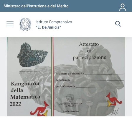
Vai ai contenuti
Vai al menu di navigazione
Vai al footer
Ministero dell'Istruzione e del Merito
Istituto Comprensivo
"E. De Amicis"