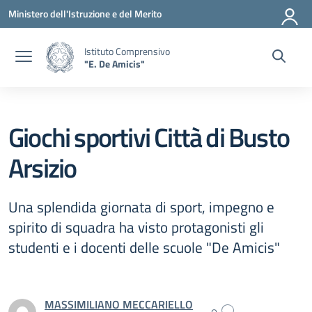
Vai ai contenuti
Vai al menu di navigazione
Vai al footer
Ministero dell'Istruzione e del Merito
Istituto Comprensivo
"E. De Amicis"
Giochi sportivi Città di Busto
Arsizio
Una splendida giornata di sport, impegno e
spirito di squadra ha visto protagonisti gli
studenti e i docenti delle scuole "De Amicis"
MASSIMILIANO MECCARIELLO