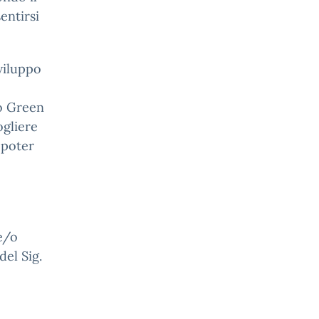
entirsi
sviluppo
to Green
ogliere
 poter
 e/o
del Sig.