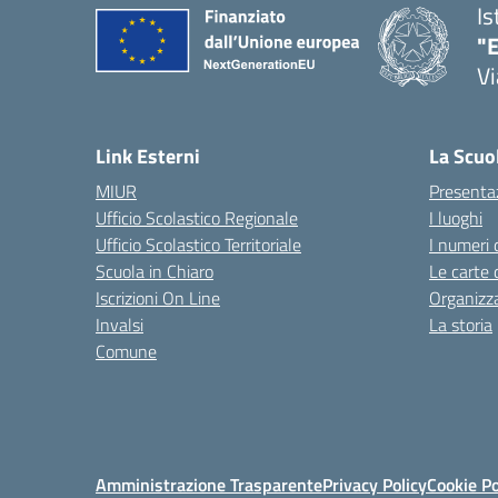
Is
"E
Vi
Link Esterni
La Scuo
MIUR
Presenta
Ufficio Scolastico Regionale
I luoghi
Ufficio Scolastico Territoriale
I numeri 
Scuola in Chiaro
Le carte 
Iscrizioni On Line
Organizz
Invalsi
La storia
Comune
Amministrazione Trasparente
Privacy Policy
Cookie Po