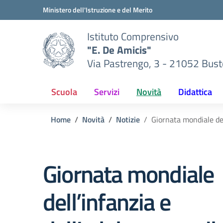
Vai ai contenuti
Vai al menu di navigazione
Vai al footer
Ministero dell'Istruzione e del Merito
Istituto Comprensivo
"E. De Amicis"
Via Pastrengo, 3 - 21052 Busto
Scuola
Servizi
Novità
Didattica
Home
Novità
Notizie
Giornata mondiale del
Giornata mondiale
dell’infanzia e