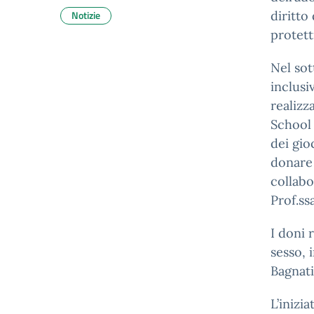
Notizie
diritto
protett
Nel sot
inclusi
realizz
School 
dei gio
donare 
collabo
Prof.ss
I doni 
sesso, 
Bagnati
L’inizi