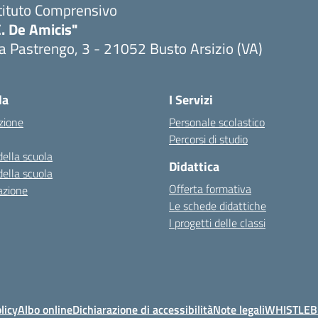
tituto Comprensivo
. De Amicis"
a Pastrengo, 3 - 21052 Busto Arsizio (VA)
la
I Servizi
zione
Personale scolastico
Percorsi di studio
della scuola
Didattica
della scuola
Offerta formativa
azione
Le schede didattiche
I progetti delle classi
licy
Albo online
Dichiarazione di accessibilità
Note legali
WHISTLE