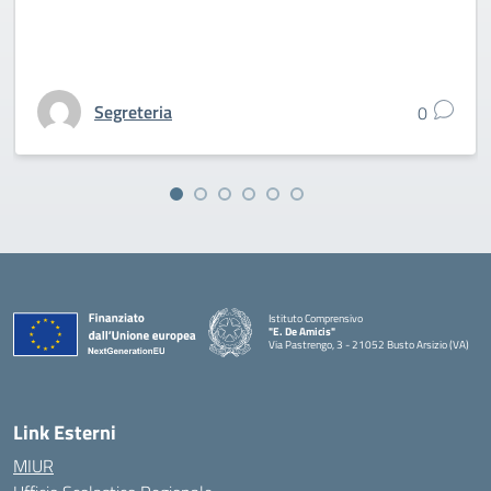
Segreteria
0
Istituto Comprensivo
"E. De Amicis"
Via Pastrengo, 3 - 21052 Busto Arsizio (VA)
Link Esterni
MIUR