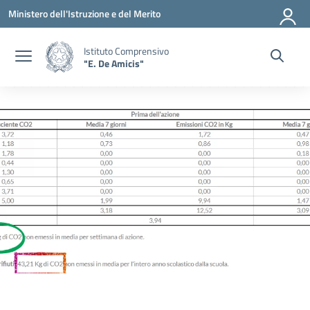
Vai ai contenuti
Vai al menu di navigazione
Vai al footer
Ministero dell'Istruzione e del Merito
Istituto Comprensivo
"E. De Amicis"