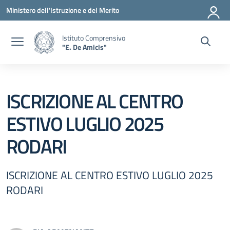
Vai ai contenuti
Vai al menu di navigazione
Vai al footer
Ministero dell'Istruzione e del Merito
Istituto Comprensivo
"E. De Amicis"
ISCRIZIONE AL CENTRO
ESTIVO LUGLIO 2025
RODARI
ISCRIZIONE AL CENTRO ESTIVO LUGLIO 2025
RODARI