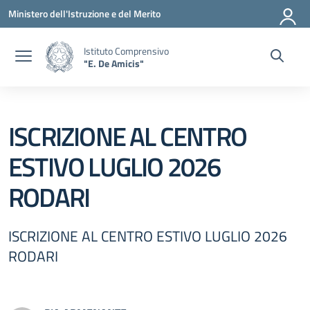
Vai ai contenuti
Vai al menu di navigazione
Vai al footer
Ministero dell'Istruzione e del Merito
Istituto Comprensivo
"E. De Amicis"
ISCRIZIONE AL CENTRO
ESTIVO LUGLIO 2026
RODARI
ISCRIZIONE AL CENTRO ESTIVO LUGLIO 2026
RODARI