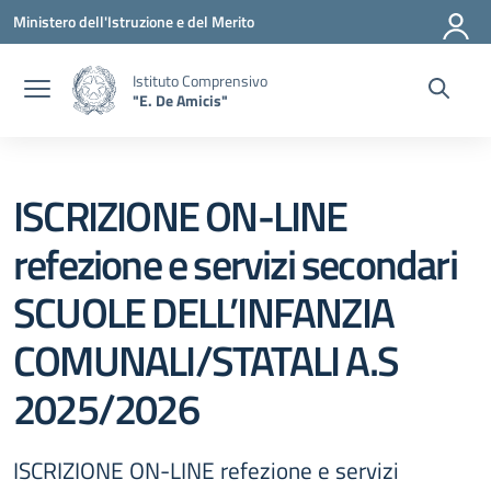
Vai ai contenuti
Vai al menu di navigazione
Vai al footer
Ministero dell'Istruzione e del Merito
Istituto Comprensivo
"E. De Amicis"
ISCRIZIONE ON-LINE
refezione e servizi secondari
SCUOLE DELL’INFANZIA
COMUNALI/STATALI A.S
2025/2026
ISCRIZIONE ON-LINE refezione e servizi