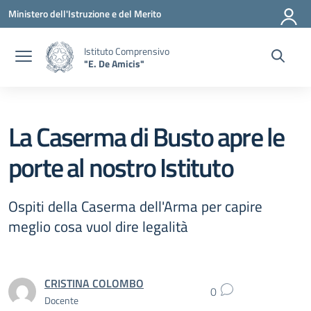
Vai ai contenuti
Vai al menu di navigazione
Vai al footer
Ministero dell'Istruzione e del Merito
Istituto Comprensivo
"E. De Amicis"
La Caserma di Busto apre le
porte al nostro Istituto
Ospiti della Caserma dell'Arma per capire
meglio cosa vuol dire legalità
CRISTINA COLOMBO
0
Docente