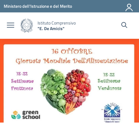
Vai ai contenuti
Vai al menu di navigazione
Vai al footer
Ministero dell'Istruzione e del Merito
Istituto Comprensivo
"E. De Amicis"