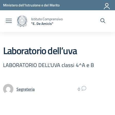
Vai ai contenuti
Vai al menu di navigazione
Vai al footer
Ministero dell'Istruzione e del Merito
Istituto Comprensivo
"E. De Amicis"
Laboratorio dell’uva
LABORATORIO DELL'UVA classi 4^A e B
Segreteria
0