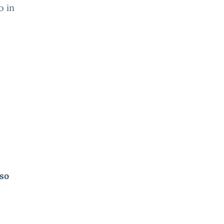
o in
so