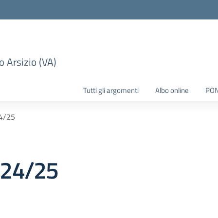
 Arsizio (VA)
Tutti gli argomenti
Albo online
PO
24/25
2024/25