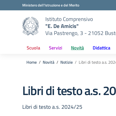
Vai ai contenuti
Vai al menu di navigazione
Vai al footer
Ministero dell'Istruzione e del Merito
Istituto Comprensivo
"E. De Amicis"
Via Pastrengo, 3 - 21052 Busto
Scuola
Servizi
Novità
Didattica
Home
Novità
Notizie
Libri di testo a.s. 20
Libri di testo a.s. 
Libri di testo a.s. 2024/25