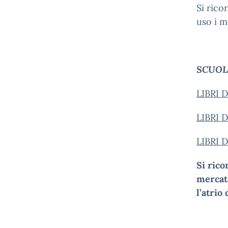
Si rico
uso i m
SCUOLA
LIBRI 
LIBRI 
LIBRI 
Si rico
mercati
l’atrio 