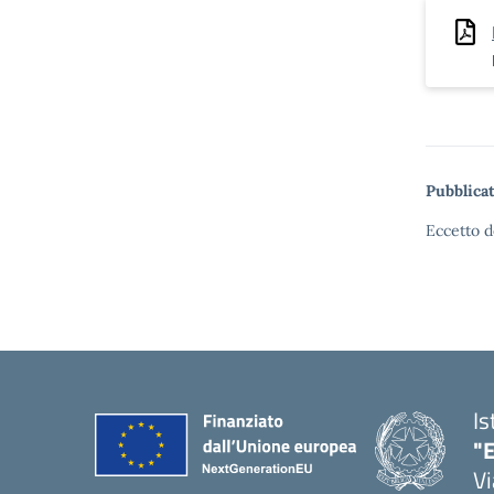
Pubblicat
Eccetto d
Is
"E
Vi