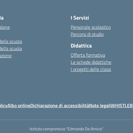
la
I Servizi
zione
Personale scolastico
Percorsi di studio
della scuola
Didattica
della scuola
Offerta formativa
azione
Le schede didattiche
I progetti delle classi
licy
Albo online
Dichiarazione di accessibilità
Note legali
WHISTLE
Istituto comprensivo "Edmondo De Amicis"