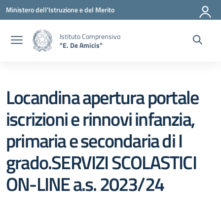
Vai ai contenuti
Vai al menu di navigazione
Vai al footer
Ministero dell'Istruzione e del Merito
Istituto Comprensivo
"E. De Amicis"
Locandina apertura portale
iscrizioni e rinnovi infanzia,
primaria e secondaria di I
grado.SERVIZI SCOLASTICI
ON-LINE a.s. 2023/24