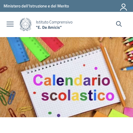
Vai ai contenuti
Vai al menu di navigazione
Vai al footer
Ministero dell'Istruzione e del Merito
Istituto Comprensivo
"E. De Amicis"