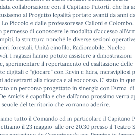
data collaborazione con il Capitano Putortì, che ha a
usiasmo al Progetto legalità portato avanti da anni da
 Lo Piccolo e dalle professoresse Calloni e Colombo.
ha permesso di conoscere le modalità d’accesso all’Arm
mpiti, la struttura nonché le diverse sezioni operative
ieri forestali, Unità cinofilo, Radiomobile, Nucleo
vo). I ragazzi hanno potuto assistere a dimostrazioni
e, sperimentare il repertamento ed esaltazione delle
e digitali e “giocare” con Kevin e Edra, meravigliosi p
i addestrarti alla ricerca e al soccorso. E’ stato in qu
ato un percorso progettato in sinergia con l’Arma di 
De Amicis è capofila e che dall’anno prossimo verrà a
e scuole del territorio che vorranno aderire.
iamo tutto il Comando ed in particolare il Capitano P
ettiamo il 23 maggio alle ore 20.30 presso il Teatro 
ppresentazione de
Camminando con Peppino in tempo 