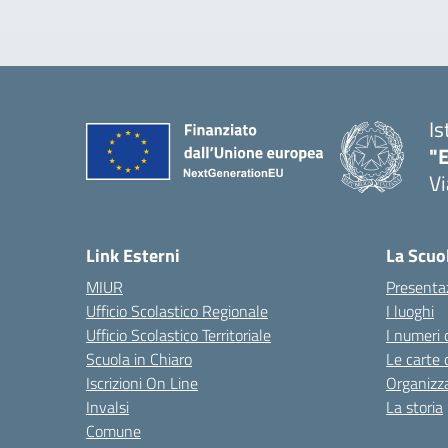
Is
"E
Vi
Link Esterni
La Scuo
MIUR
Presenta
Ufficio Scolastico Regionale
I luoghi
Ufficio Scolastico Territoriale
I numeri 
Scuola in Chiaro
Le carte 
Iscrizioni On Line
Organizz
Invalsi
La storia
Comune