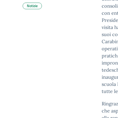
Notizie
consoli
con ent
Preside
visita 
suoi co
Carabin
operati
pratich
impront
tedesch
inaugur
scuola 
tutte l
Ringraz
che asp
alla ra