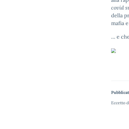
covid s
della p
mafia e
… e che
Pubblicat
Eccetto d