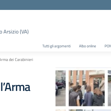
 Arsizio (VA)
Tutti gli argomenti
Albo online
PO
’Arma dei Carabinieri
 l’Arma