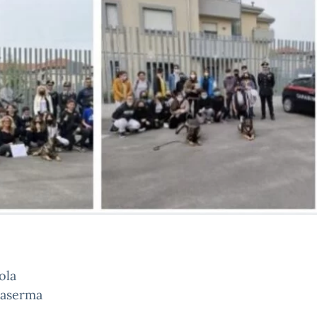
ola
 Caserma