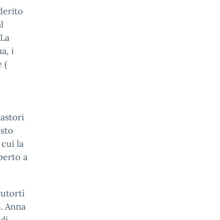
derito
l
 La
a, i
 (
astori
esto
cui la
perto a
utortì
S. Anna
di