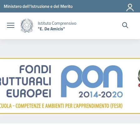
Vai ai contenuti
Vai al menu di navigazione
Vai al footer
Ministero dell'Istruzione e del Merito
Istituto Comprensivo
"E. De Amicis"