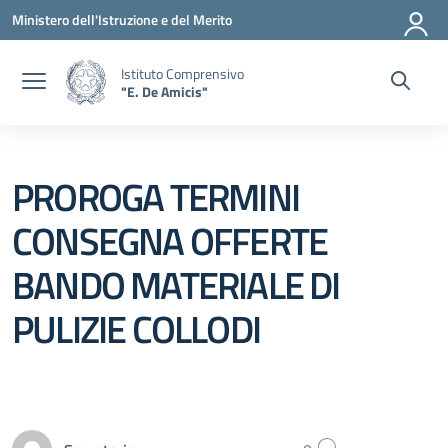
Vai ai contenuti
Vai al menu di navigazione
Vai al footer
Ministero dell'Istruzione e del Merito
Istituto Comprensivo
"E. De Amicis"
PROROGA TERMINI
CONSEGNA OFFERTE
BANDO MATERIALE DI
PULIZIE COLLODI