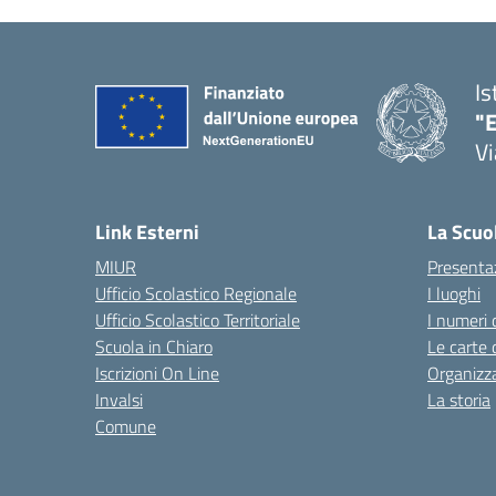
Is
"E
Vi
Link Esterni
La Scuo
MIUR
Presenta
Ufficio Scolastico Regionale
I luoghi
Ufficio Scolastico Territoriale
I numeri 
Scuola in Chiaro
Le carte 
Iscrizioni On Line
Organizz
Invalsi
La storia
Comune