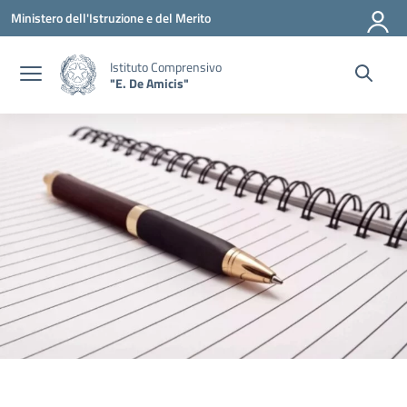
Vai ai contenuti
Vai al menu di navigazione
Vai al footer
Ministero dell'Istruzione e del Merito
Istituto Comprensivo
"E. De Amicis"